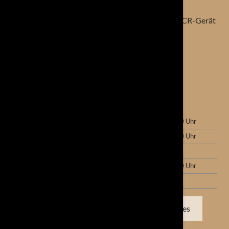
21.11.2025 15:29
Präzise Diagnostik in Rekordzeit – unser neues PCR-Gerät
macht’s möglich
Öffnungszeiten
Montag
08:00 - 13:00 Uhr
15:00 - 18:00 Uhr
Dienstag
08:00 - 13:00 Uhr
15:00 - 18:00 Uhr
Mittwoch
08:00 - 13:00 Uhr
Donnerstag
08:00 - 13:00 Uhr
15:00 - 18:00 Uhr
Freitag
08:00 - 13:00 Uhr
Folgerezept anfragen
Termin Services