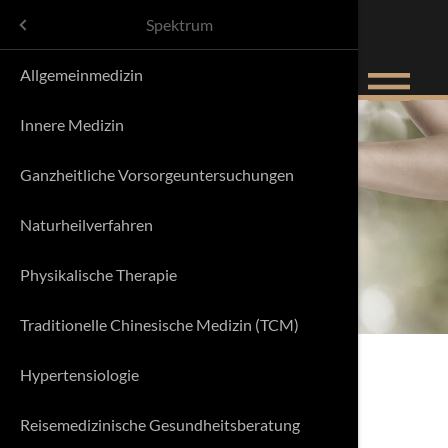
Menü
Spektrum
menu
Allgemeinmedizin
Ärzte
Labordiag
Vitaminin
Innere Medizin
Team
Mikronähr
Aminosäu
Ganzheitliche Vorsorgeuntersuchungen
Termin Se
Mikrobio
Eigenblut
Stoffwechselanalyse
Naturheilverfahren
Folgereze
Ultrascha
Mitochond
Physikalische Therapie
Neuralthe
Traditionelle Chinesische Medizin (TCM)
3D-EKG (C
Akupunkt
Hypertensiologie
Belastun
Intervall
ces
Reisemedizinische Gesundheitsberatung
Spiroergo
Colon-Hy
Stoffwechselanalyse